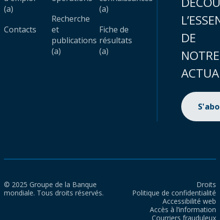
DÉCOU
(a)
(a)
L’ESSE
Recherche
Contacts
et
Fiche de
DE
publications
résultats
(a)
(a)
NOTRE
ACTUA
S'ab
© 2025 Groupe de la Banque
Droits
mondiale. Tous droits réservés.
Politique de confidentialité
Accessibilité web
Accès à l’information
Courriers frauduleux