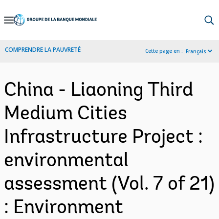
Skip
to
Main
COMPRENDRE LA PAUVRETÉ
Cette page en :
Français
Navigation
China - Liaoning Third
Medium Cities
Infrastructure Project :
environmental
assessment (Vol. 7 of 21)
: Environment