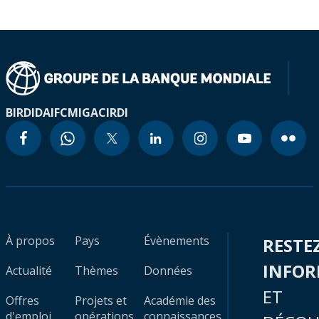
BIRD
IDA
IFC
MIGA
CIRDI
À propos
Pays
Évènements
RESTE
INFO
Actualité
Thèmes
Données
ET
Offres
Projets et
Académie des
d'emploi
opérations
connaissances