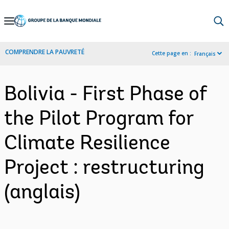
Skip
to
Main
COMPRENDRE LA PAUVRETÉ
Cette page en :
Français
Navigation
Bolivia - First Phase of
the Pilot Program for
Climate Resilience
Project : restructuring
(anglais)