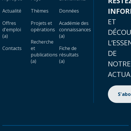
RESTE
INFO
Actualité
Thèmes
Données
ET
Offres
Projets et
Académie des
d'emploi
opérations
connaissances
DÉCOU
(a)
(a)
L’ESSE
Recherche
Contacts
et
Fiche de
DE
publications
résultats
(a)
(a)
NOTRE
ACTUA
S'ab