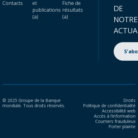
Contacts
et
Fiche de
DE
publications
résultats
(a)
(a)
NOTRE
ACTUA
S'ab
© 2025 Groupe de la Banque
Droits
mondiale. Tous droits réservés.
Politique de confidentialité
Accessibilité web
Accès à l’information
Courriers frauduleux
Porter plainte