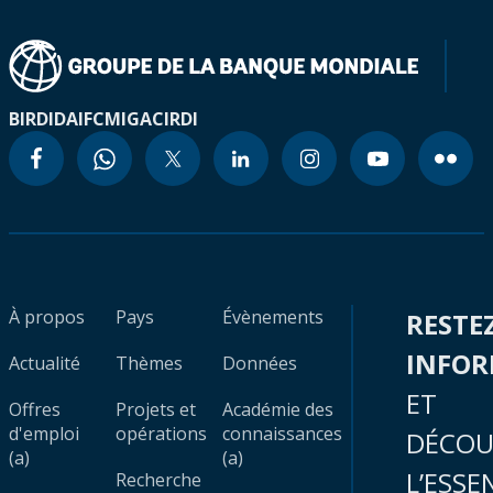
BIRD
IDA
IFC
MIGA
CIRDI
À propos
Pays
Évènements
RESTE
INFO
Actualité
Thèmes
Données
ET
Offres
Projets et
Académie des
d'emploi
opérations
connaissances
DÉCOU
(a)
(a)
L’ESSE
Recherche