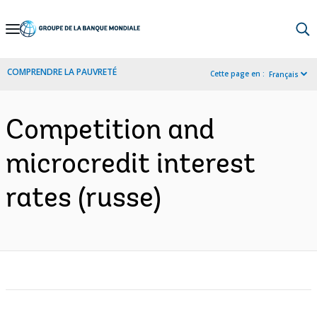
Skip
to
Main
COMPRENDRE LA PAUVRETÉ
Cette page en :
Français
Navigation
Competition and
microcredit interest
rates (russe)