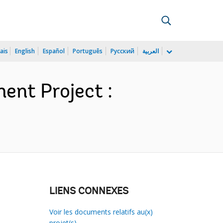
ais
English
Español
Português
Русский
العربية
ent Project :
LIENS CONNEXES
Voir les documents relatifs au(x)
projet(s)