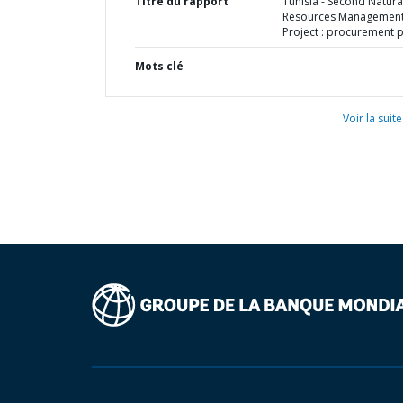
Titre du rapport
Tunisia - Second Natura
Resources Managemen
Project : procurement 
Mots clé
Voir la suite