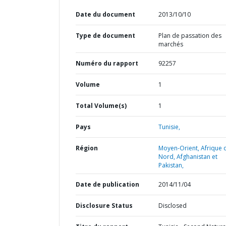
Date du document
2013/10/10
Type de document
Plan de passation des
marchés
Numéro du rapport
92257
Volume
1
Total Volume(s)
1
Pays
Tunisie,
Région
Moyen-Orient, Afrique 
Nord, Afghanistan et
Pakistan,
Date de publication
2014/11/04
Disclosure Status
Disclosed