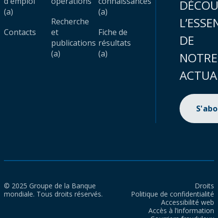
d'emploi
opérations
connaissances
DÉCOU
(a)
(a)
L’ESSE
Recherche
Contacts
et
Fiche de
DE
publications
résultats
(a)
(a)
NOTRE
ACTUA
S'ab
© 2025 Groupe de la Banque
Droits
mondiale. Tous droits réservés.
Politique de confidentialité
Accessibilité web
Accès à l’information