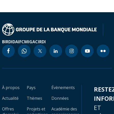
BIRD
IDA
IFC
MIGA
CIRDI
À propos
Pays
Évènements
RESTE
INFO
Actualité
Thèmes
Données
ET
Offres
Projets et
Académie des