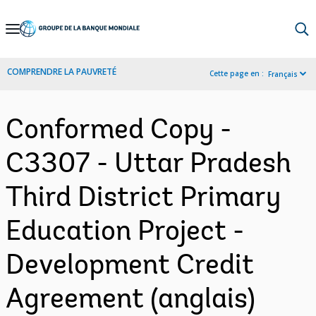
Skip
to
Main
COMPRENDRE LA PAUVRETÉ
Cette page en :
Français
Navigation
Conformed Copy -
C3307 - Uttar Pradesh
Third District Primary
Education Project -
Development Credit
Agreement (anglais)