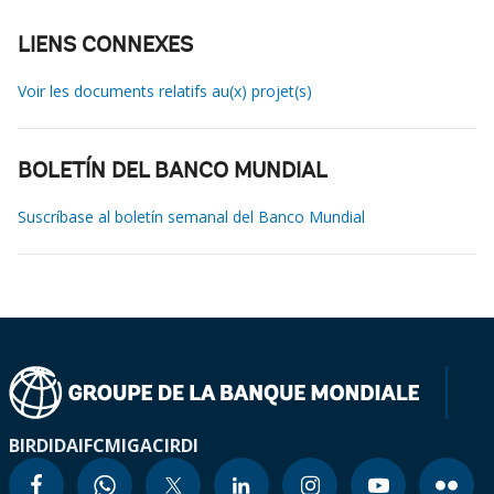
LIENS CONNEXES
Voir les documents relatifs au(x) projet(s)
BOLETÍN DEL BANCO MUNDIAL
Suscríbase al boletín semanal del Banco Mundial
BIRD
IDA
IFC
MIGA
CIRDI