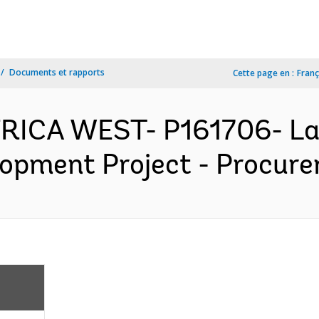
Documents et rapports
Cette page en :
Franç
AFRICA WEST- P161706- L
opment Project - Procurem