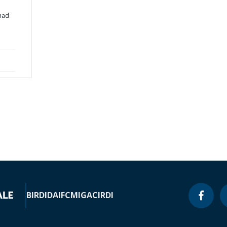
had
BIRD
IDA
IFC
MIGA
CIRDI