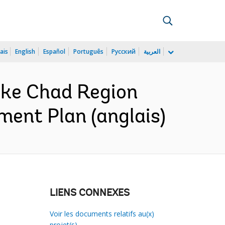
ais
English
Español
Português
Русский
العربية
ake Chad Region
ent Plan (anglais)
LIENS CONNEXES
Voir les documents relatifs au(x)
projet(s)