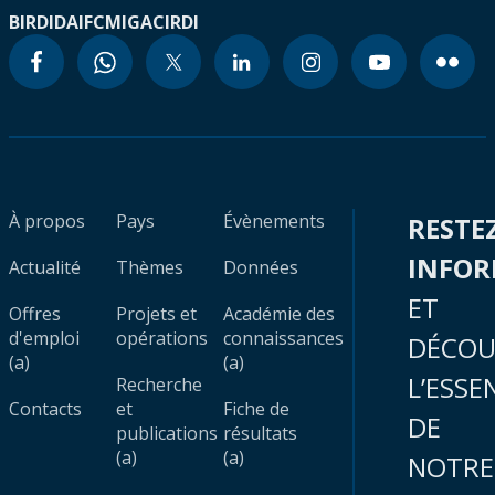
BIRD
IDA
IFC
MIGA
CIRDI
À propos
Pays
Évènements
RESTE
INFO
Actualité
Thèmes
Données
ET
Offres
Projets et
Académie des
d'emploi
opérations
connaissances
DÉCOU
(a)
(a)
L’ESSE
Recherche
Contacts
et
Fiche de
DE
publications
résultats
(a)
(a)
NOTRE