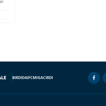
021
BIRD
IDA
IFC
MIGA
CIRDI