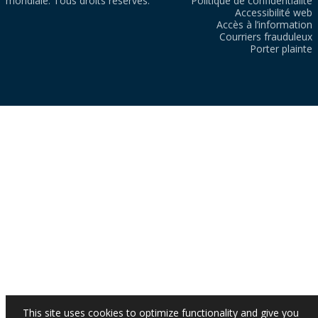
mondiale. Tous droits réservés.
Politique de confidentialité
Accessibilité web
Accès à l’information
Courriers frauduleux
Porter plainte
This site uses cookies to optimize functionality and give you