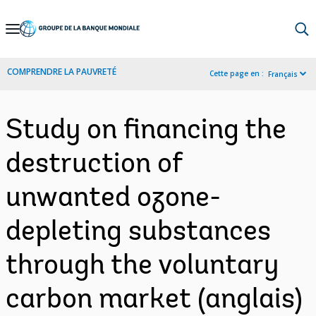
Skip
to
Main
COMPRENDRE LA PAUVRETÉ
Cette page en :
Français
Navigation
Study on financing the
destruction of
unwanted ozone-
depleting substances
through the voluntary
carbon market (anglais)