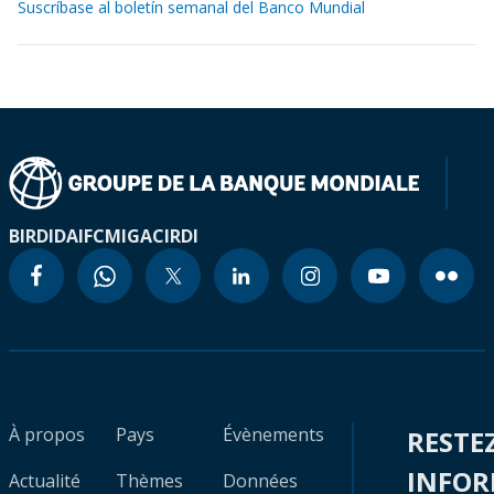
Suscríbase al boletín semanal del Banco Mundial
BIRD
IDA
IFC
MIGA
CIRDI
À propos
Pays
Évènements
RESTE
INFO
Actualité
Thèmes
Données