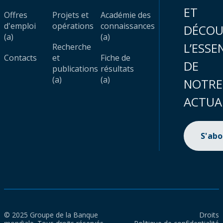
ET
Offres
Projets et
Académie des
d'emploi
opérations
connaissances
DÉCOU
(a)
(a)
L’ESSE
Recherche
Contacts
et
Fiche de
DE
publications
résultats
(a)
(a)
NOTRE
ACTUA
S'ab
© 2025 Groupe de la Banque
Droits