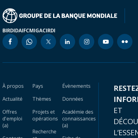
BIRD
IDA
IFC
MIGA
CIRDI
À propos
Pays
Évènements
RESTE
INFO
Actualité
Thèmes
Données
ET
Offres
Projets et
Académie des
d'emploi
opérations
connaissances
DÉCOU
(a)
(a)
L’ESSE
Recherche