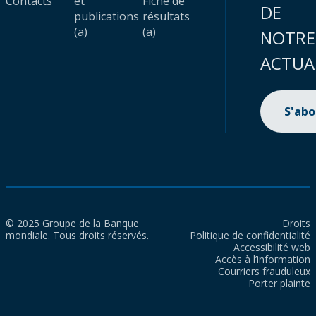
Contacts
et
Fiche de
DE
publications
résultats
(a)
(a)
NOTRE
ACTUA
S'ab
© 2025 Groupe de la Banque
Droits
mondiale. Tous droits réservés.
Politique de confidentialité
Accessibilité web
Accès à l’information
Courriers frauduleux
Porter plainte