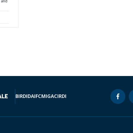
l and
BIRD
IDA
IFC
MIGA
CIRDI