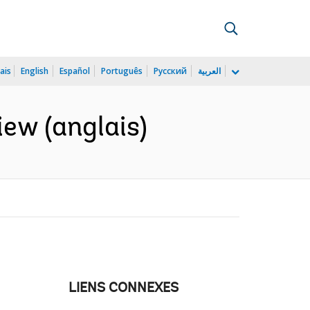
ais
English
Español
Português
Русский
العربية
iew (anglais)
LIENS CONNEXES