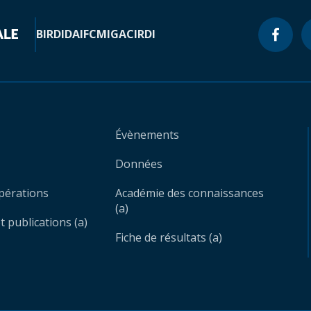
BIRD
IDA
IFC
MIGA
CIRDI
Évènements
Données
opérations
Académie des connaissances
(a)
 publications (a)
Fiche de résultats (a)