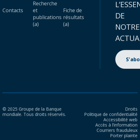
L’ESSE
Recherche
Contacts
et
Fiche de
DE
publications
résultats
(a)
(a)
NOTRE
ACTUA
S'ab
© 2025 Groupe de la Banque
Droits
mondiale. Tous droits réservés.
Politique de confidentialité
Accessibilité web
Accès à l’information
Courriers frauduleux
Porter plainte