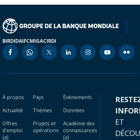
BIRD
IDA
IFC
MIGA
CIRDI
À propos
Pays
Évènements
RESTE
INFO
Actualité
Thèmes
Données
ET
Offres
Projets et
Académie des
d'emploi
opérations
connaissances
DÉCOU
(a)
(a)