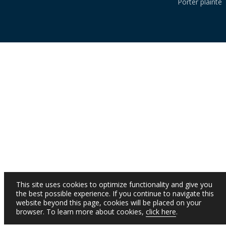
Porter plainte
This site uses cookies to optimize functionality and give you
the best possible experience. If you continue to navigate this
website beyond this page, cookies will be placed on your
browser. To learn more about cookies,
click here
.