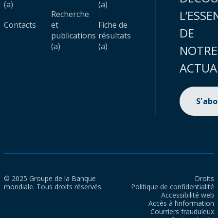
(a)
(a)
L’ESSE
Recherche
Contacts
et
Fiche de
DE
publications
résultats
(a)
(a)
NOTRE
ACTUA
S'ab
© 2025 Groupe de la Banque
Droits
mondiale. Tous droits réservés.
Politique de confidentialité
Accessibilité web
Accès à l’information
Courriers frauduleux