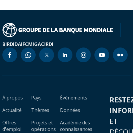
BIRD
IDA
IFC
MIGA
CIRDI
À propos
Pays
Évènements
RESTE
INFO
Actualité
Thèmes
Données
ET
Offres
Projets et
Académie des
d'emploi
opérations
connaissances
DÉCOU