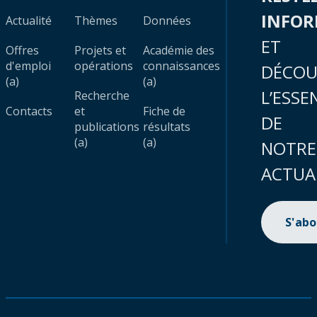
INFO
Actualité
Thèmes
Données
ET
Offres
Projets et
Académie des
d'emploi
opérations
connaissances
DÉCOU
(a)
(a)
L’ESSE
Recherche
Contacts
et
Fiche de
DE
publications
résultats
(a)
(a)
NOTRE
ACTUA
S'ab