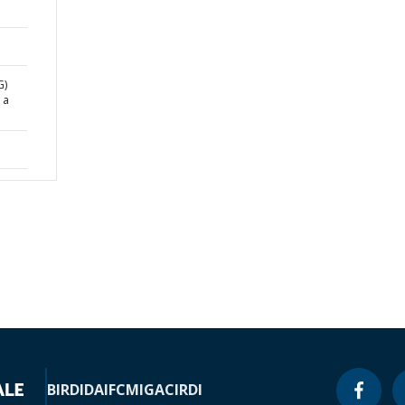
G)
 a
BIRD
IDA
IFC
MIGA
CIRDI