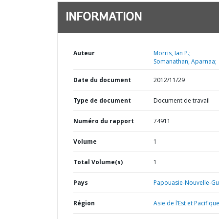
INFORMATION
Auteur
Morris, Ian P.;
Somanathan, Aparnaa;
Date du document
2012/11/29
Type de document
Document de travail
Numéro du rapport
74911
Volume
1
Total Volume(s)
1
Pays
Papouasie-Nouvelle-Gu
Région
Asie de l’Est et Pacifique