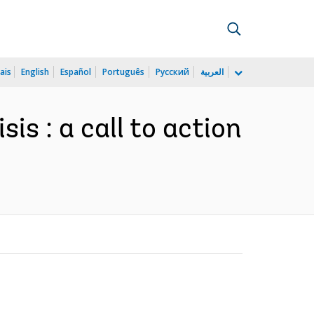
ais
English
Español
Português
Русский
العربية
s : a call to action