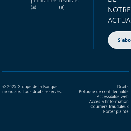
publications
résultats
(a)
(a)
NOTRE
ACTUA
S'ab
© 2025 Groupe de la Banque
Droits
mondiale. Tous droits réservés.
Politique de confidentialité
Accessibilité web
Accès à l’information
Courriers frauduleux
Porter plainte