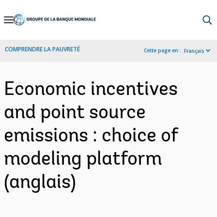
Skip
to
Main
COMPRENDRE LA PAUVRETÉ
Cette page en :
Français
Navigation
Economic incentives
and point source
emissions : choice of
modeling platform
(anglais)