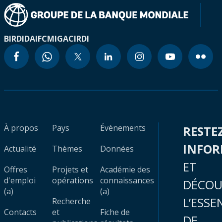
BIRD
IDA
IFC
MIGA
CIRDI
À propos
Pays
Évènements
RESTE
INFO
Actualité
Thèmes
Données
ET
Offres
Projets et
Académie des
d'emploi
opérations
connaissances
DÉCOU
(a)
(a)
L’ESSE
Recherche
Contacts
et
Fiche de
DE