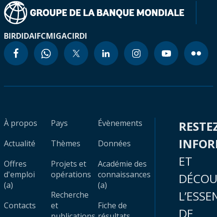
BIRD
IDA
IFC
MIGA
CIRDI
À propos
Pays
Évènements
RESTE
INFO
Actualité
Thèmes
Données
ET
Offres
Projets et
Académie des
d'emploi
opérations
connaissances
DÉCOU
(a)
(a)
L’ESSE
Recherche
Contacts
et
Fiche de
DE
publications
résultats