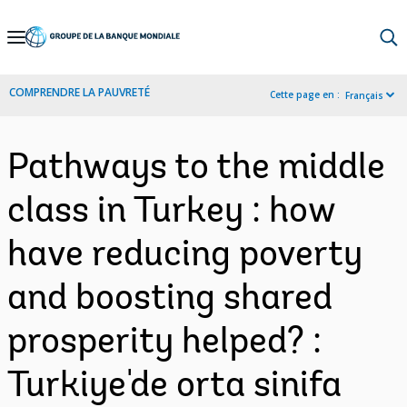
Skip
to
Main
COMPRENDRE LA PAUVRETÉ
Cette page en :
Français
Navigation
Pathways to the middle
class in Turkey : how
have reducing poverty
and boosting shared
prosperity helped? :
Turkiye'de orta sinifa