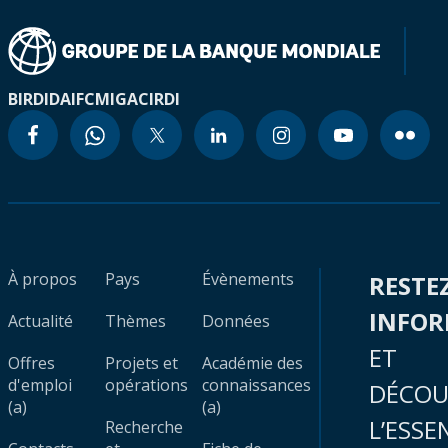
BIRD
IDA
IFC
MIGA
CIRDI
À propos
Pays
Évènements
RESTE
INFO
Actualité
Thèmes
Données
ET
Offres
Projets et
Académie des
d'emploi
opérations
connaissances
DÉCOU
(a)
(a)
L’ESSE
Recherche