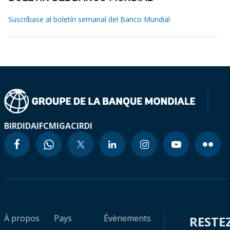
Suscríbase al boletín semanal del Banco Mundial
BIRD
IDA
IFC
MIGA
CIRDI
À propos
Pays
Évènements
RESTE