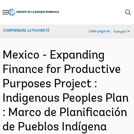
Skip
to
Main
COMPRENDRE LA PAUVRETÉ
Cette page en :
Français
Navigation
Mexico - Expanding
Finance for Productive
Purposes Project :
Indigenous Peoples Plan
: Marco de Planificación
de Pueblos Indígena