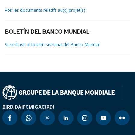
Voir les documents relatifs au(x) projet(s)
BOLETÍN DEL BANCO MUNDIAL
Suscríbase al boletín semanal del Banco Mundial
BIRD
IDA
IFC
MIGA
CIRDI