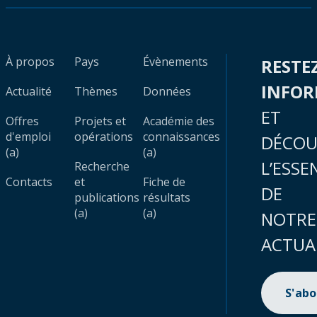
À propos
Pays
Évènements
RESTE
INFO
Actualité
Thèmes
Données
ET
Offres
Projets et
Académie des
d'emploi
opérations
connaissances
DÉCOU
(a)
(a)
L’ESSE
Recherche
Contacts
et
Fiche de
DE
publications
résultats
(a)
(a)
NOTRE
ACTUA
S'ab