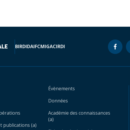
BIRD
IDA
IFC
MIGA
CIRDI
Évènements
Données
opérations
Académie des connaissances
(a)
 publications (a)