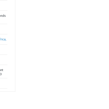
onds
rica,
ant
03