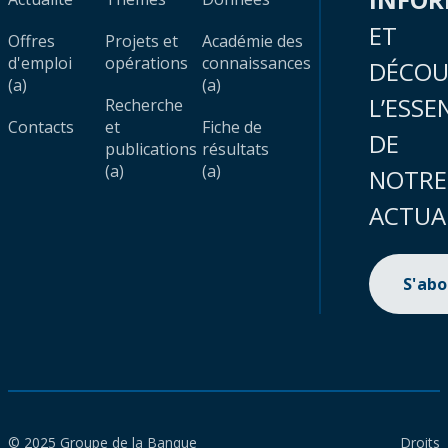
ET
Offres
Projets et
Académie des
d'emploi
opérations
connaissances
DÉCOU
(a)
(a)
L’ESSE
Recherche
Contacts
et
Fiche de
DE
publications
résultats
(a)
(a)
NOTRE
ACTUA
S'ab
© 2025 Groupe de la Banque
Droits