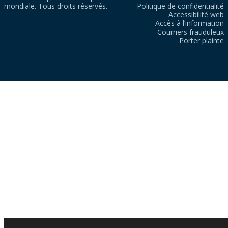
mondiale. Tous droits réservés.
Politique de confidentialité
Accessibilité web
Accès à l’information
Courriers frauduleux
Porter plainte