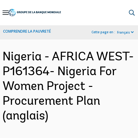
Skip
to
Main
COMPRENDRE LA PAUVRETÉ
Cette page en :
Français
Navigation
Nigeria - AFRICA WEST-
P161364- Nigeria For
Women Project -
Procurement Plan
(anglais)