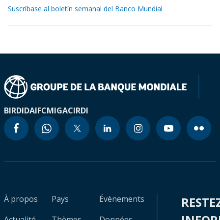
Suscríbase al boletín semanal del Banco Mundial
BIRD
IDA
IFC
MIGA
CIRDI
À propos
Pays
Évènements
RESTE
INFO
Actualité
Thèmes
Données