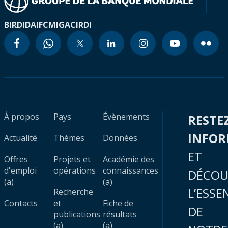
BIRD
IDA
IFC
MIGA
CIRDI
À propos
Pays
Évènements
RESTE
INFO
Actualité
Thèmes
Données
ET
Offres
Projets et
Académie des
d'emploi
opérations
connaissances
DÉCOU
(a)
(a)
L’ESSE
Recherche
Contacts
et
Fiche de
DE
publications
résultats
(a)
(a)