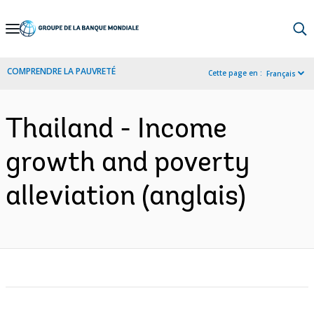
Skip
to
Main
COMPRENDRE LA PAUVRETÉ
Cette page en :
Français
Navigation
Thailand - Income
growth and poverty
alleviation (anglais)