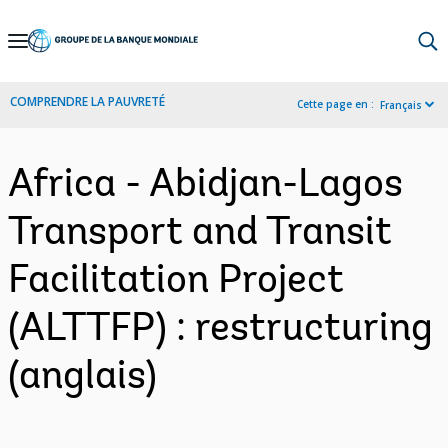
Skip
to
Main
COMPRENDRE LA PAUVRETÉ
Cette page en :
Français
Navigation
Africa - Abidjan-Lagos
Transport and Transit
Facilitation Project
(ALTTFP) : restructuring
(anglais)