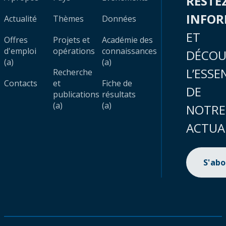
RESTE
INFO
Actualité
Thèmes
Données
ET
Offres
Projets et
Académie des
d'emploi
opérations
connaissances
DÉCOU
(a)
(a)
L’ESSE
Recherche
Contacts
et
Fiche de
DE
publications
résultats
(a)
(a)
NOTRE
ACTUA
S'ab