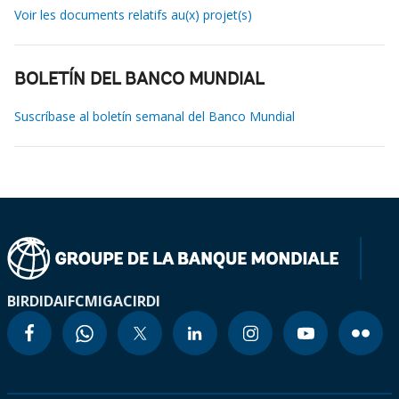
Voir les documents relatifs au(x) projet(s)
BOLETÍN DEL BANCO MUNDIAL
Suscríbase al boletín semanal del Banco Mundial
BIRD
IDA
IFC
MIGA
CIRDI