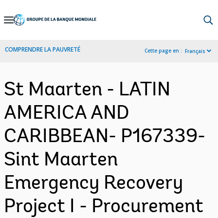
Skip
to
Main
COMPRENDRE LA PAUVRETÉ
Cette page en :
Français
Navigation
St Maarten - LATIN
AMERICA AND
CARIBBEAN- P167339-
Sint Maarten
Emergency Recovery
Project I - Procurement