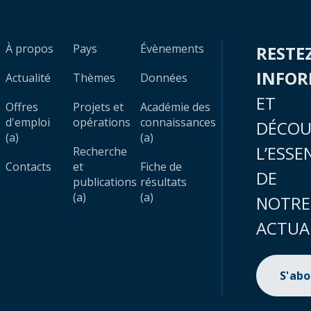
À propos
Pays
Évènements
RESTE
INFO
Actualité
Thèmes
Données
ET
Offres
Projets et
Académie des
d'emploi
opérations
connaissances
DÉCOU
(a)
(a)
L’ESSE
Recherche
Contacts
et
Fiche de
DE
publications
résultats
(a)
(a)
NOTRE
ACTUA
S'ab