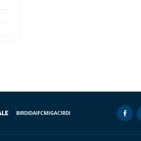
BIRD
IDA
IFC
MIGA
CIRDI