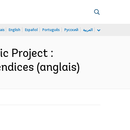
ais
English
Español
Português
Русский
العربية
c Project :
ndices (anglais)