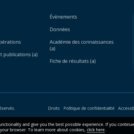
Évènements
Données
opérations
Académie des connaissances
(a)
 publications (a)
Fiche de résultats (a)
éservés.
Droits
Politique de confidentialité
Accessib
unctionality and give you the best possible experience. If you continu
n your browser. To learn more about cookies,
click here
.