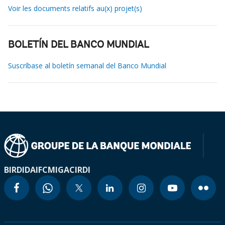
Voir les documents relatifs au(x) projet(s)
BOLETÍN DEL BANCO MUNDIAL
Suscríbase al boletín semanal del Banco Mundial
BIRD
IDA
IFC
MIGA
CIRDI