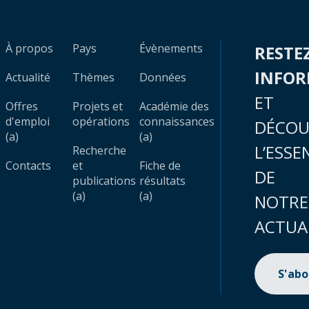
À propos
Pays
Évènements
RESTE
INFO
Actualité
Thèmes
Données
ET
Offres
Projets et
Académie des
d'emploi
opérations
connaissances
DÉCOU
(a)
(a)
L’ESSE
Recherche
Contacts
et
Fiche de
DE
publications
résultats
(a)
(a)
NOTRE
ACTUA
S'ab