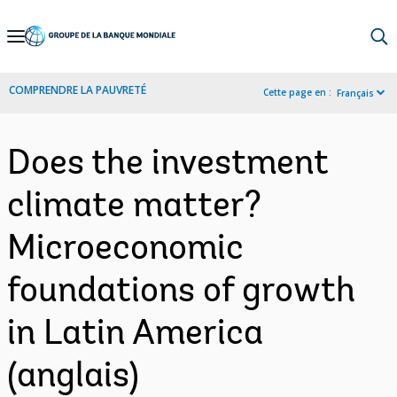
Skip
to
Main
COMPRENDRE LA PAUVRETÉ
Cette page en :
Français
Navigation
Does the investment
climate matter?
Microeconomic
foundations of growth
in Latin America
(anglais)