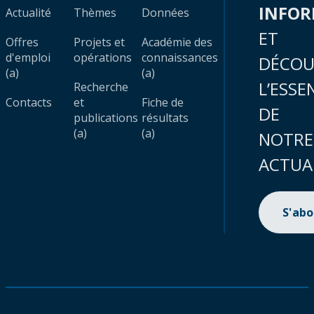
INFO
Actualité
Thèmes
Données
ET
Offres
Projets et
Académie des
d'emploi
opérations
connaissances
DÉCOU
(a)
(a)
L’ESSE
Recherche
Contacts
et
Fiche de
DE
publications
résultats
(a)
(a)
NOTRE
ACTUA
S'ab