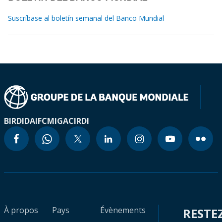
Suscríbase al boletín semanal del Banco Mundial
BIRD
IDA
IFC
MIGA
CIRDI
À propos
Pays
Évènements
RESTE