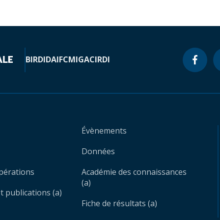
BIRD
IDA
IFC
MIGA
CIRDI
Évènements
Données
opérations
Académie des connaissances
(a)
 publications (a)
Fiche de résultats (a)