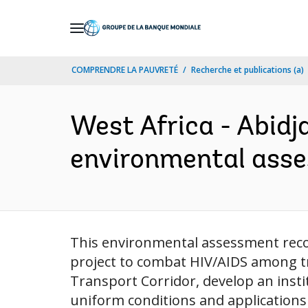
Skip
to
Main
COMPRENDRE LA PAUVRETÉ
Recherche et publications (a)
Navigation
West Africa - Abidj
environmental asses
This environmental assessment recom
project to combat HIV/AIDS among tr
Transport Corridor, develop an instit
uniform conditions and applications f