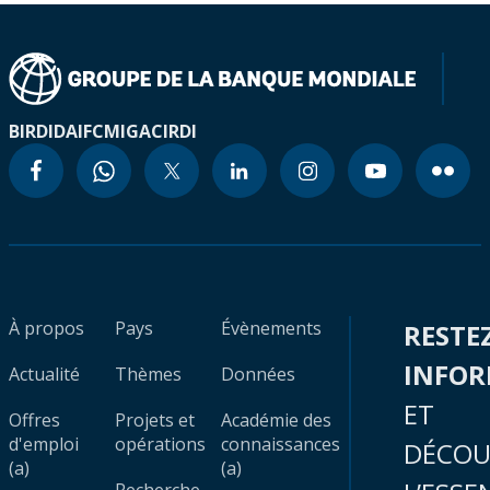
BIRD
IDA
IFC
MIGA
CIRDI
À propos
Pays
Évènements
RESTE
INFO
Actualité
Thèmes
Données
ET
Offres
Projets et
Académie des
d'emploi
opérations
connaissances
DÉCOU
(a)
(a)