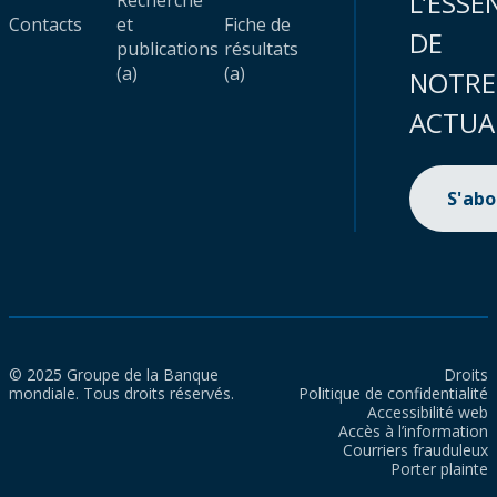
L’ESSE
Recherche
Contacts
et
Fiche de
DE
publications
résultats
(a)
(a)
NOTRE
ACTUA
S'ab
© 2025 Groupe de la Banque
Droits
mondiale. Tous droits réservés.
Politique de confidentialité
Accessibilité web
Accès à l’information
Courriers frauduleux
Porter plainte