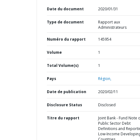
Date du document
2020/01/31
Type de document
Rapport aux
Administrateurs
Numéro du rapport
145954
Volume
1
Total Volume(s)
1
Pays
Région,
Date de publication
2020/02/11
Disclosure Status
Disclosed
Titre du rapport
Joint Bank - Fund Note 
Public Sector Debt
Definitions and Reporti
Low-Income Developin
Countries