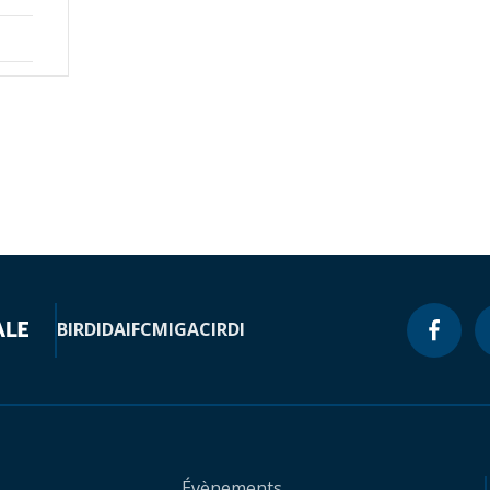
BIRD
IDA
IFC
MIGA
CIRDI
Évènements