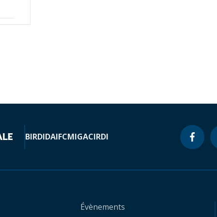
BIRD
IDA
IFC
MIGA
CIRDI
Évènements