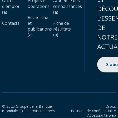
Offres
Projets et
Académie des
d'emploi
opérations
connaissances
DÉCOU
(a)
(a)
L’ESSE
Recherche
Contacts
et
Fiche de
DE
publications
résultats
(a)
(a)
NOTRE
ACTUA
S'ab
© 2025 Groupe de la Banque
Droits
mondiale. Tous droits réservés.
Politique de confidentialité
Accessibilité web