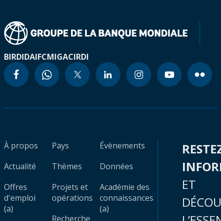
BIRD
IDA
IFC
MIGA
CIRDI
À propos
Pays
Évènements
RESTE
INFO
Actualité
Thèmes
Données
ET
Offres
Projets et
Académie des
d'emploi
opérations
connaissances
DÉCOU
(a)
(a)
L’ESSE
Recherche