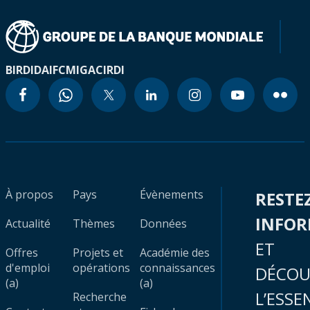
BIRD
IDA
IFC
MIGA
CIRDI
À propos
Pays
Évènements
RESTE
INFO
Actualité
Thèmes
Données
ET
Offres
Projets et
Académie des
d'emploi
opérations
connaissances
DÉCOU
(a)
(a)
L’ESSE
Recherche