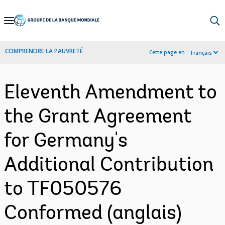
Skip
to
Main
COMPRENDRE LA PAUVRETÉ
Cette page en :
Français
Navigation
Eleventh Amendment to
the Grant Agreement
for Germany's
Additional Contribution
to TF050576
Conformed (anglais)