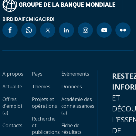
BIRD
IDA
IFC
MIGA
CIRDI
À propos
Pays
Évènements
RESTE
INFO
Actualité
Thèmes
Données
ET
Offres
Projets et
Académie des
d'emploi
opérations
connaissances
DÉCOU
(a)
(a)
L’ESSE
Recherche
Contacts
et
Fiche de
DE
publications
résultats