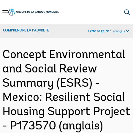
Skip
to
Main
COMPRENDRE LA PAUVRETÉ
Cette page en :
Français
Navigation
Concept Environmental
and Social Review
Summary (ESRS) -
Mexico: Resilient Social
Housing Support Project
- P173570 (anglais)