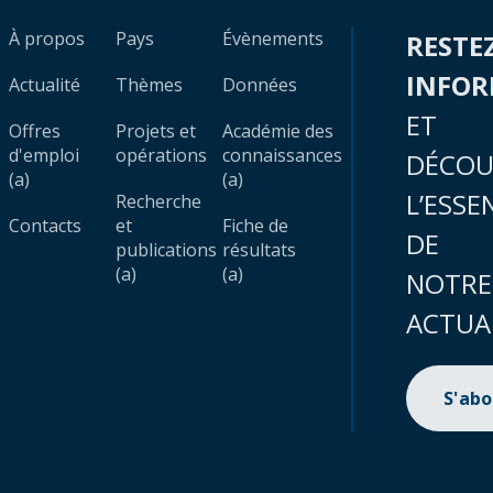
À propos
Pays
Évènements
RESTE
INFO
Actualité
Thèmes
Données
ET
Offres
Projets et
Académie des
d'emploi
opérations
connaissances
DÉCOU
(a)
(a)
L’ESSE
Recherche
Contacts
et
Fiche de
DE
publications
résultats
(a)
(a)
NOTRE
ACTUA
S'ab