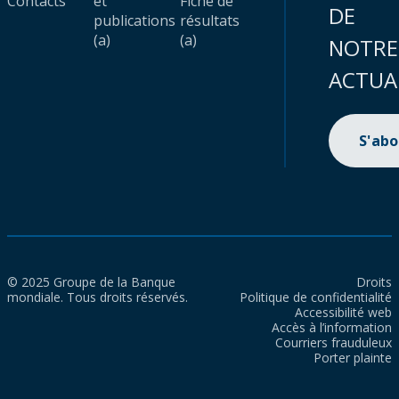
Contacts
et
Fiche de
DE
publications
résultats
(a)
(a)
NOTRE
ACTUA
S'ab
© 2025 Groupe de la Banque
Droits
mondiale. Tous droits réservés.
Politique de confidentialité
Accessibilité web
Accès à l’information
Courriers frauduleux
Porter plainte