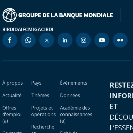
BIRD
IDA
IFC
MIGA
CIRDI
À propos
Pays
Évènements
RESTE
INFO
Actualité
Thèmes
Données
ET
Offres
Projets et
Académie des
d'emploi
opérations
connaissances
DÉCOU
(a)
(a)
L’ESSE
Recherche