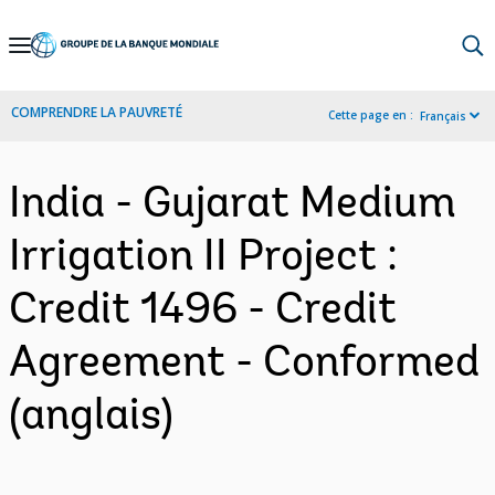
Skip
to
Main
COMPRENDRE LA PAUVRETÉ
Cette page en :
Français
Navigation
India - Gujarat Medium
Irrigation II Project :
Credit 1496 - Credit
Agreement - Conformed
(anglais)