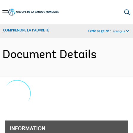
Skip
to
Main
COMPRENDRE LA PAUVRETÉ
Cette page en :
Français
Navigation
Document Details
INFORMATION