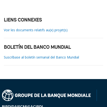
LIENS CONNEXES
Voir les documents relatifs au(x) projet(s)
BOLETÍN DEL BANCO MUNDIAL
Suscríbase al boletín semanal del Banco Mundial
BIRD
IDA
IFC
MIGA
CIRDI