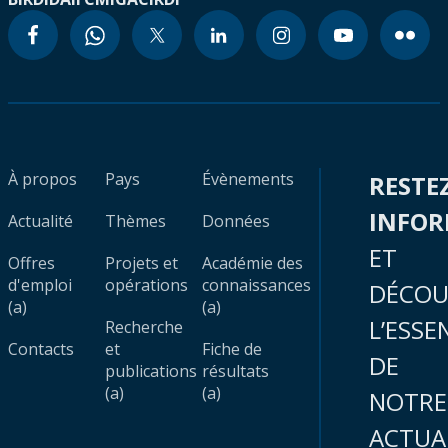
À propos
Pays
Évènements
RESTE
INFO
Actualité
Thèmes
Données
ET
Offres
Projets et
Académie des
d'emploi
opérations
connaissances
DÉCOU
(a)
(a)
L’ESSE
Recherche
Contacts
et
Fiche de
DE
publications
résultats
(a)
(a)
NOTRE
ACTUA