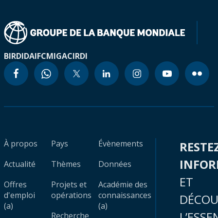
BIRD
IDA
IFC
MIGA
CIRDI
À propos
Pays
Évènements
RESTE
INFO
Actualité
Thèmes
Données
ET
Offres
Projets et
Académie des
d'emploi
opérations
connaissances
DÉCOU
(a)
(a)
L’ESSE
Recherche