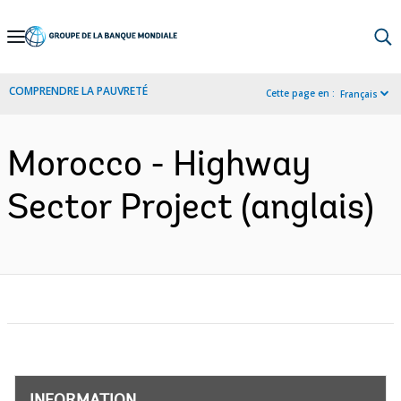
Skip
to
Main
COMPRENDRE LA PAUVRETÉ
Cette page en :
Français
Navigation
Morocco - Highway
Sector Project (anglais)