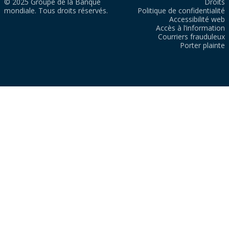
© 2025 Groupe de la Banque
Droits
mondiale. Tous droits réservés.
Politique de confidentialité
Accessibilité web
Accès à l’information
Courriers frauduleux
Porter plainte