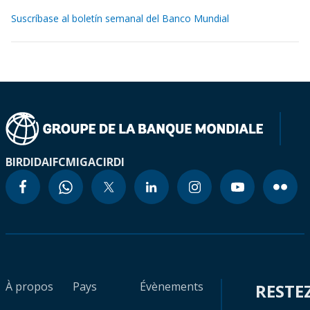
Suscríbase al boletín semanal del Banco Mundial
BIRD
IDA
IFC
MIGA
CIRDI
À propos
Pays
Évènements
RESTE