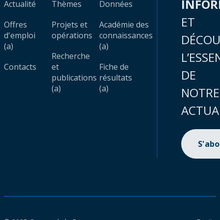
INFO
Actualité
Thèmes
Données
ET
Offres
Projets et
Académie des
d'emploi
opérations
connaissances
DÉCOU
(a)
(a)
L’ESSE
Recherche
Contacts
et
Fiche de
DE
publications
résultats
(a)
(a)
NOTRE
ACTUA
S'ab