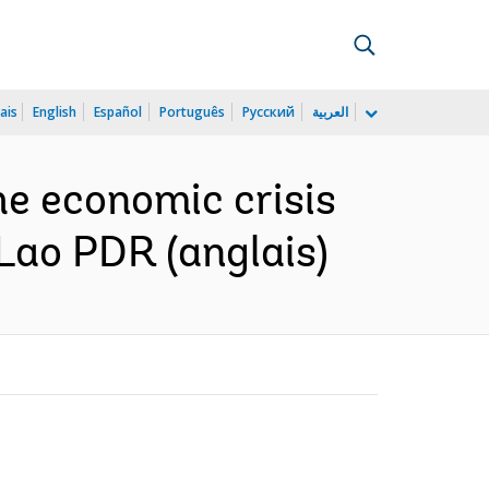
ais
English
Español
Português
Русский
العربية
he economic crisis
Lao PDR (anglais)