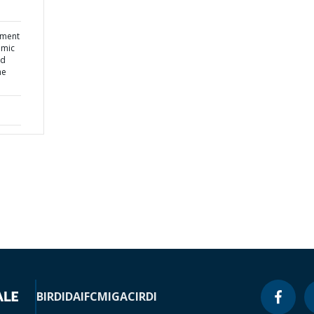
sment
omic
nd
he
BIRD
IDA
IFC
MIGA
CIRDI