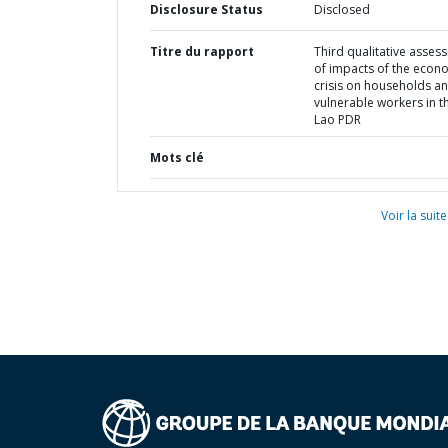
Disclosure Status
Disclosed
Titre du rapport
Third qualitative asses
of impacts of the econ
crisis on households a
vulnerable workers in t
Lao PDR
Mots clé
Voir la suite