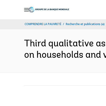
Skip
to
Main
COMPRENDRE LA PAUVRETÉ
Recherche et publications (a)
Navigation
Third qualitative a
on households and v