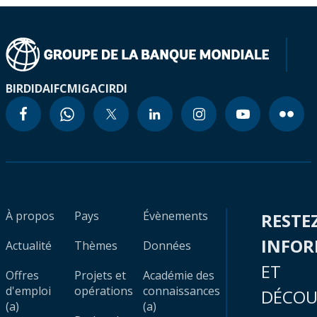
BIRD
IDA
IFC
MIGA
CIRDI
À propos
Pays
Évènements
RESTE
INFO
Actualité
Thèmes
Données
ET
Offres
Projets et
Académie des
d'emploi
opérations
connaissances
DÉCOU
(a)
(a)