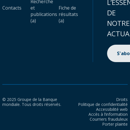
L’ESSE
Recherche
Contacts
et
Fiche de
DE
publications
résultats
(a)
(a)
NOTRE
ACTUA
S'ab
© 2025 Groupe de la Banque
Droits
mondiale. Tous droits réservés.
Politique de confidentialité
Accessibilité web
Accès à l’information
Courriers frauduleux
Porter plainte