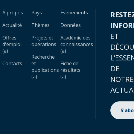
À propos
Pays
Évènements
RESTE
INFO
Actualité
Thèmes
Données
ET
Offres
Projets et
Académie des
d'emploi
opérations
connaissances
DÉCOU
(a)
(a)
L’ESSE
Recherche
Contacts
et
Fiche de
DE
publications
résultats
(a)
(a)
NOTRE
ACTUA
S'ab