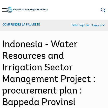
Skip
to
Main
COMPRENDRE LA PAUVRETÉ
Cette page en :
Français
Navigation
Indonesia - Water
Resources and
Irrigation Sector
Management Project :
procurement plan :
Bappeda Provinsi