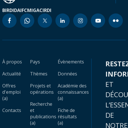
BIRD
IDA
IFC
MIGA
CIRDI
À propos
Pays
Évènements
RESTE
INFO
Actualité
Thèmes
Données
ET
Offres
Projets et
Académie des
d'emploi
opérations
connaissances
DÉCOU
(a)
(a)
L’ESSE
Recherche
Contacts
et
Fiche de
DE
publications
résultats
(a)
(a)
NOTRE