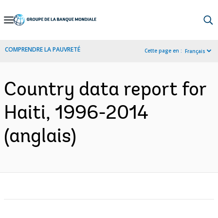
Skip
to
Main
COMPRENDRE LA PAUVRETÉ
Cette page en :
Français
Navigation
Country data report for
Haiti, 1996-2014
(anglais)