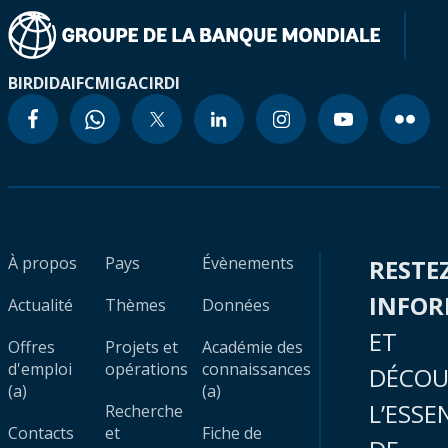
BIRD
IDA
IFC
MIGA
CIRDI
À propos
Pays
Évènements
RESTE
INFO
Actualité
Thèmes
Données
ET
Offres
Projets et
Académie des
d'emploi
opérations
connaissances
DÉCOU
(a)
(a)
L’ESSE
Recherche
Contacts
et
Fiche de