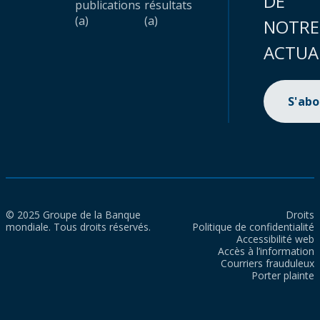
DE
publications
résultats
(a)
(a)
NOTRE
ACTUA
S'ab
© 2025 Groupe de la Banque
Droits
mondiale. Tous droits réservés.
Politique de confidentialité
Accessibilité web
Accès à l’information
Courriers frauduleux
Porter plainte