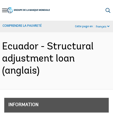
Skip
to
Main
COMPRENDRE LA PAUVRETÉ
Cette page en :
Français
Navigation
Ecuador - Structural
adjustment loan
(anglais)
INFORMATION