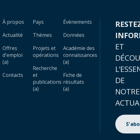
À propos
Pays
Évènements
RESTE
INFO
Actualité
Thèmes
Données
ET
Offres
Projets et
Académie des
d'emploi
opérations
connaissances
DÉCOU
(a)
(a)
L’ESSE
Recherche
Contacts
et
Fiche de
DE
publications
résultats
(a)
(a)
NOTRE
ACTUA
S'ab