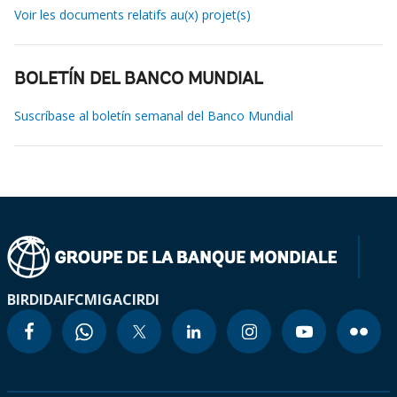
Voir les documents relatifs au(x) projet(s)
BOLETÍN DEL BANCO MUNDIAL
Suscríbase al boletín semanal del Banco Mundial
BIRD
IDA
IFC
MIGA
CIRDI